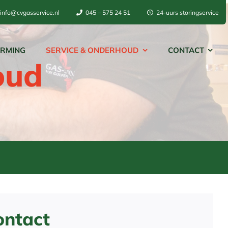
info@cvgasservice.nl
045 – 575 24 51
24-uurs storingservice
RMING
SERVICE & ONDERHOUD
CONTACT
oud
ontact