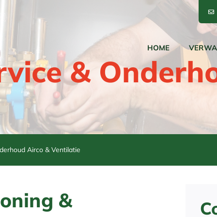
HOME
VERWA
rvice & Onderh
erhoud Airco & Ventilatie
ioning &
C