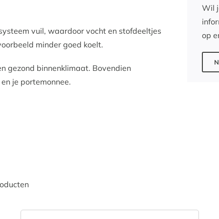
Wil 
info
esysteem vuil, waardoor vocht en stofdeeltjes
op e
voorbeeld minder goed koelt.
N
 en gezond binnenklimaat. Bovendien
u en je portemonnee.
roducten