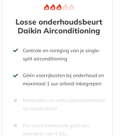
Losse onderhoudsbeurt
Daikin Airconditioning
Controle en reiniging van je single-
split airconditioning
Géén voorrijkosten bij onderhoud en
maximaal 1 uur arbeid inbegrepen
Materialen en verbruikersmaterialen
op nacalculatie
Per extra binnenunit geld een
meerprijs van € 55,-