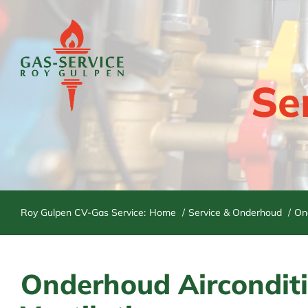
Ga
naar
inhoud
Se
Roy Gulpen CV-Gas Service:
Home
Service & Onderhoud
Ond
Onderhoud Aircondit