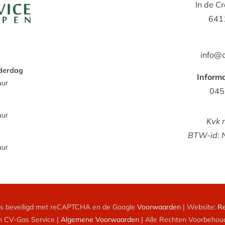
In de C
641
info@c
derdag
Informa
uur
045
uur
Kvk 
BTW-id:
uur
 is beveiligd met reCAPTCHA en de Google
Voorwaarden
| Website:
R
 CV-Gas Service |
Algemene Voorwaarden
| Alle Rechten Voorbehou