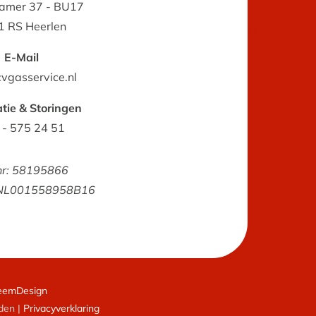
ramer 37 - BU17
1 RS Heerlen
E-Mail
vgasservice.nl
tie & Storingen
 - 575 24 51
nr: 58195866
 NL001558958B16
eemDesign
den |
Privacyverklaring